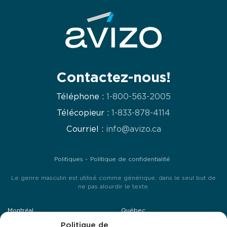
Contactez-nous!
Téléphone :
1-800-563-2005
Télécopieur :
1-833-878-4114
Courriel :
info@avizo.ca
Politiques
Politique de confidentialité
Le genre masculin est utilisé comme générique, dans le seul but de
ne pas alourdir le texte.
Montréal
Québec
25, avenue Mozart Est, suite 201
Politique de
4495, boulevard Wilfrid Hamel,