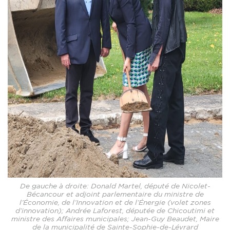
De gauche à droite: Donald Martel, député de Nicolet-
Bécancour et adjoint parlementaire du ministre de
l’Économie, de l’Innovation et de l’Énergie (volet zones
d’innovation); Andrée Laforest, députée de Chicoutimi et
ministre des Affaires municipales; Jean-Guy Beaudet, Maire
de la municipalité de Sainte-Sophie-de-Lévrard