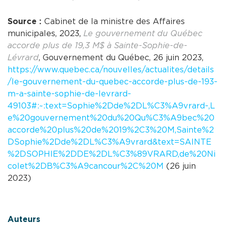
Source :
Cabinet de la ministre des Affaires
municipales, 2023,
Le gouvernement du Québec
accorde plus de 19,3 M$ à Sainte-Sophie-de-
Lévrard
, Gouvernement du Québec, 26 juin 2023,
https://www.quebec.ca/nouvelles/actualites/details
/le-gouvernement-du-quebec-accorde-plus-de-193-
m-a-sainte-sophie-de-levrard-
49103#:~:text=Sophie%2Dde%2DL%C3%A9vrard-,L
e%20gouvernement%20du%20Qu%C3%A9bec%20
accorde%20plus%20de%2019%2C3%20M,Sainte%2
DSophie%2Dde%2DL%C3%A9vrard&text=SAINTE
%2DSOPHIE%2DDE%2DL%C3%89VRARD,de%20Ni
colet%2DB%C3%A9cancour%2C%20M
(26 juin
2023)
Auteurs