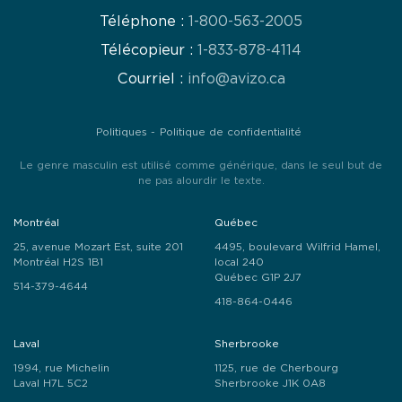
Téléphone :
1-800-563-2005
Télécopieur :
1-833-878-4114
Courriel :
info@avizo.ca
Politiques
Politique de confidentialité
Le genre masculin est utilisé comme générique, dans le seul but de
ne pas alourdir le texte.
Montréal
Québec
25, avenue Mozart Est, suite 201
4495, boulevard Wilfrid Hamel,
Montréal H2S 1B1
local 240
Québec G1P 2J7
514-379-4644
418-864-0446
Laval
Sherbrooke
1994, rue Michelin
1125, rue de Cherbourg
Laval H7L 5C2
Sherbrooke J1K 0A8