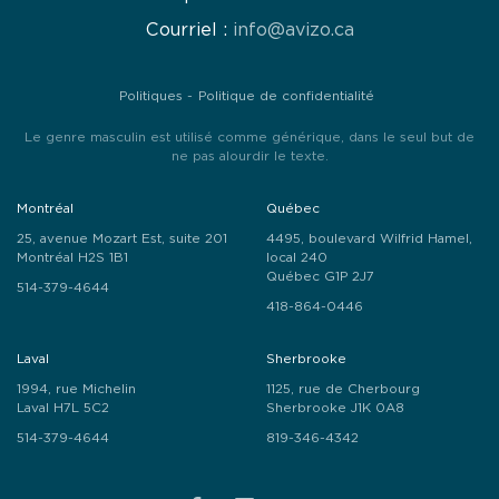
Courriel :
info@avizo.ca
Politiques
Politique de confidentialité
Le genre masculin est utilisé comme générique, dans le seul but de
ne pas alourdir le texte.
Montréal
Québec
25, avenue Mozart Est, suite 201
4495, boulevard Wilfrid Hamel,
Montréal H2S 1B1
local 240
Québec G1P 2J7
514-379-4644
418-864-0446
Laval
Sherbrooke
1994, rue Michelin
1125, rue de Cherbourg
Laval H7L 5C2
Sherbrooke J1K 0A8
514-379-4644
819-346-4342