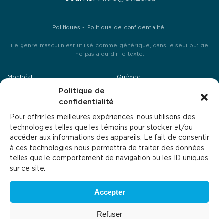
Politiques
Politique de confidentialité
Le genre masculin est utilisé comme générique, dans le seul but de
ne pas alourdir le texte.
Montréal
Québec
25, avenue Mozart Est, suite 201
Politique de
4495, boulevard Wilfrid Hamel,
Montréal H2S 1B1
local 240
confidentialité
Québec G1P 2J7
514-379-4644
Pour offrir les meilleures expériences, nous utilisons des
418-864-0446
technologies telles que les témoins pour stocker et/ou
accéder aux informations des appareils. Le fait de consentir
Laval
Sherbrooke
à ces technologies nous permettra de traiter des données
1994, rue Michelin
1125, rue de Cherbourg
telles que le comportement de navigation ou les ID uniques
Laval H7L 5C2
Sherbrooke J1K 0A8
sur ce site.
514-379-4644
819-346-4342
Accepter
Refuser