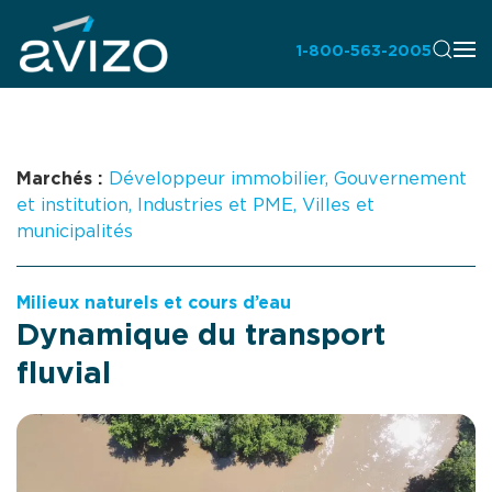
1-800-563-2005
Marchés :
Développeur immobilier
,
Gouvernement
et institution
,
Industries et PME
,
Villes et
municipalités
Milieux naturels et cours d’eau
Dynamique du transport
fluvial