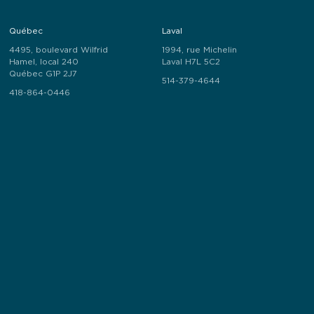
Québec
Laval
4495, boulevard Wilfrid
1994, rue Michelin
Hamel, local 240
Laval H7L 5C2
Québec G1P 2J7
514-379-4644
418-864-0446