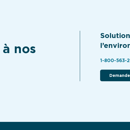
Solutio
 à nos
l’enviro
1-800-563-
Demandez