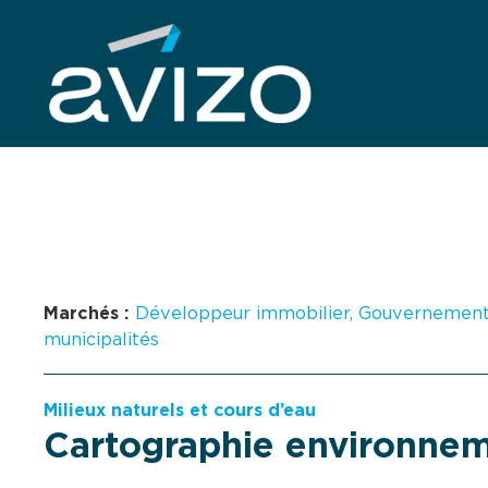
Marchés :
Développeur immobilier
,
Gouvernement e
municipalités
Milieux naturels et cours d’eau
Cartographie environne