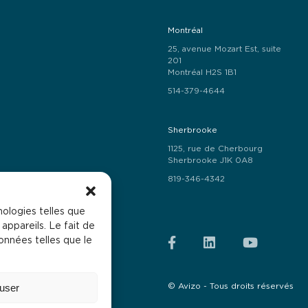
Montréal
25, avenue Mozart Est, suite
201
Montréal H2S 1B1
514-379-4644
Sherbrooke
1125, rue de Cherbourg
Sherbrooke J1K 0A8
819-346-4342
nologies telles que
appareils. Le fait de
onnées telles que le
e pas alourdir le texte.
© Avizo - Tous droits réservés
user