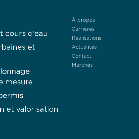
À propos
Carrières
et cours d’eau
Réalisations
rbaines et
Actualités
Contact
Marchés
alonnage
e mesure
 permis
on et valorisation