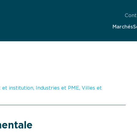
Cont
Marchés
S
t institution
,
Industries et PME
,
Villes et
mentale