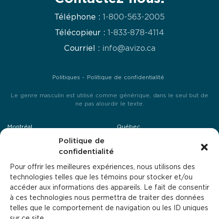
Téléphone :
1-800-563-2005
Télécopieur :
1-833-878-4114
Courriel :
info@avizo.ca
Politiques
Politique de confidentialité
Le genre masculin est utilisé comme générique, dans le seul but de
ne pas alourdir le texte.
Montréal
Québec
25, avenue Mozart Est, suite 201
Politique de
4495, boulevard Wilfrid Hamel,
Montréal H2S 1B1
local 240
confidentialité
Québec G1P 2J7
514-379-4644
Pour offrir les meilleures expériences, nous utilisons des
418-864-0446
technologies telles que les témoins pour stocker et/ou
accéder aux informations des appareils. Le fait de consentir
Laval
Sherbrooke
à ces technologies nous permettra de traiter des données
1994, rue Michelin
1125, rue de Cherbourg
telles que le comportement de navigation ou les ID uniques
Laval H7L 5C2
Sherbrooke J1K 0A8
sur ce site.