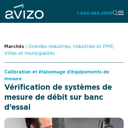
1-800-563-2005
Marchés :
Grandes industries
,
Industries et PME
,
Villes et municipalités
Calibration et étalonnage d’équipements de
mesure
Vérification de systèmes de
mesure de débit sur banc
d’essai