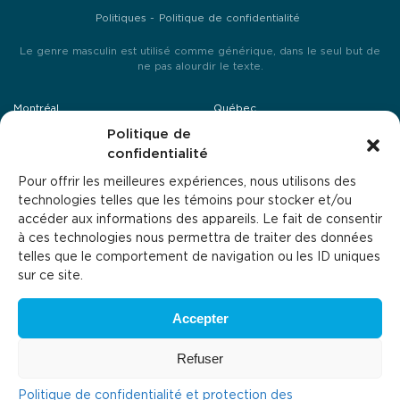
Politiques
Politique de confidentialité
Le genre masculin est utilisé comme générique, dans le seul but de
ne pas alourdir le texte.
Montréal
Québec
25, avenue Mozart Est, suite 201
Politique de
4495, boulevard Wilfrid Hamel,
Montréal H2S 1B1
local 240
confidentialité
Québec G1P 2J7
514-379-4644
Pour offrir les meilleures expériences, nous utilisons des
418-864-0446
technologies telles que les témoins pour stocker et/ou
accéder aux informations des appareils. Le fait de consentir
Laval
Sherbrooke
à ces technologies nous permettra de traiter des données
1994, rue Michelin
1125, rue de Cherbourg
telles que le comportement de navigation ou les ID uniques
Laval H7L 5C2
Sherbrooke J1K 0A8
sur ce site.
514-379-4644
819-346-4342
Accepter
Refuser
Politique de confidentialité et protection des
© Avizo - Tous droits réservés