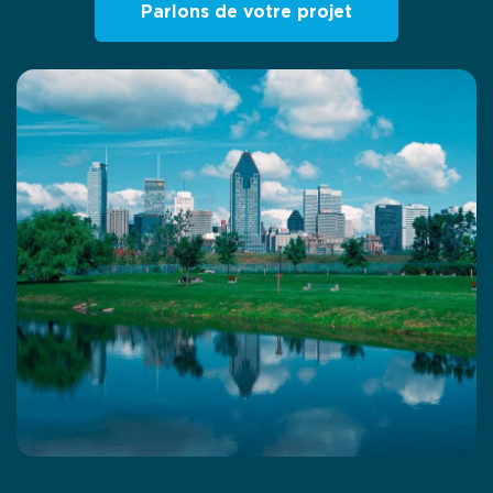
Parlons de votre projet